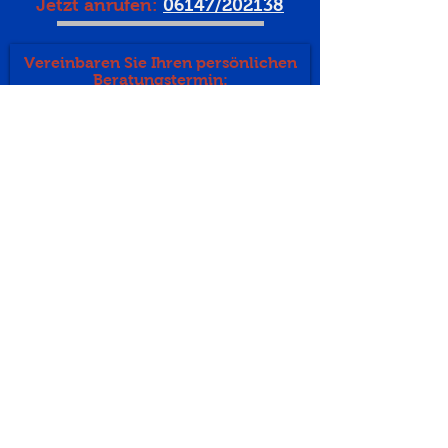
Jetzt anrufen:
06147/202138
Vereinbaren Sie Ihren persönlichen
Beratungstermin:
Gewünschte Arbeiten
*
Reparaturen