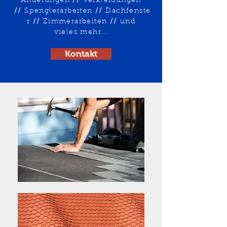
Änderungen
//
Verkleidungen
//
Spenglerarbeiten
//
Dachfenste
r
//
Zimmerarbeiten
//
und
vieles mehr...
Kontakt